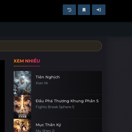
XEM NHIỀU
Tiên Nghịch
Xian Ni
Đấu Phá Thương Khung Phần 5
Fights Break Sphere 5
Mục Thần Ký
Mu Shen Ji