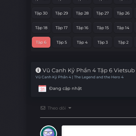
Tập 30
Tập 29
Tập 28
Tập 27
Tập 26
Tập 18
Tập 17
Tập 16
Tập 15
Tập 14
Tập 6
Tập 5
Tập 4
Tập 3
Tập 2
Vũ Canh Kỷ Phần 4 Tập 6 Vietsub
Vũ Canh Kỷ Phần 4 | The Legend and the Hero 4
Đang cập nhật
Theo dõi