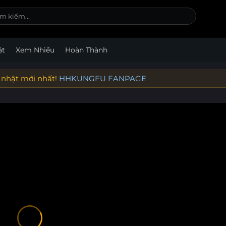
ật
Xem Nhiều
Hoàn Thành
 nhật mới nhất!
HHKUNGFU FANPAGE