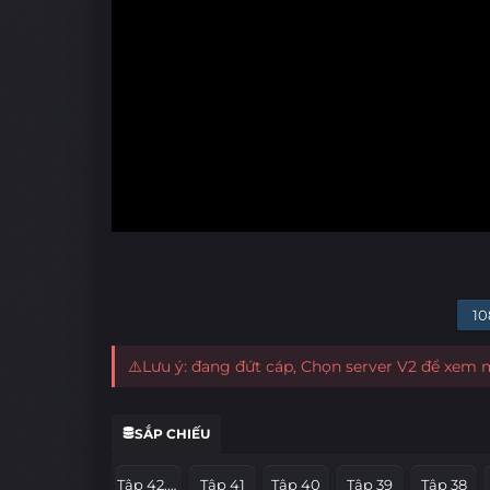
10
⚠️Lưu ý: đang đứt cáp, Chọn server V2 để xem
SẮP CHIẾU
Tập 42.End.Part
Tập 41
Tập 40
Tập 39
Tập 38