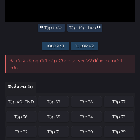
Tập trước
Tập tiếp theo
1080P V1
1080P V2
⚠️Lưu ý: đang đứt cáp, Chọn server V2 để xem mượt
hơn
SẮP CHIẾU
Tập 40_END
Tập 39
Tập 38
Tập 37
Tập 36
Tập 35
Tập 34
Tập 33
Tập 32
Tập 31
Tập 30
Tập 29