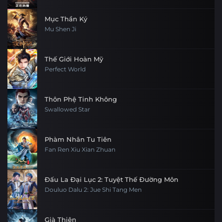
Mục Thần Ký
Mu Shen Ji
Thế Giới Hoàn Mỹ
Perfect World
Thôn Phệ Tinh Không
Swallowed Star
Phàm Nhân Tu Tiên
Fan Ren Xiu Xian Zhuan
Đấu La Đại Lục 2: Tuyệt Thế Đường Môn
Douluo Dalu 2: Jue Shi Tang Men
Già Thiên