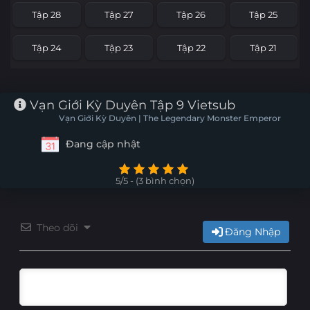
Tập 28
Tập 27
Tập 26
Tập 25
Tập 24
Tập 23
Tập 22
Tập 21
Tập 20
Tập 19
Tập 18
Tập 17
Vạn Giới Kỳ Duyên Tập 9 Vietsub
Tập 16
Tập 15
Tập 14
Tập 13
Vạn Giới Kỳ Duyên | The Legendary Monster Emperor
Đang cập nhật
Tập 12
Tập 11
Tập 10
Tập 9
Tập 8
Tập 7
Tập 6
Tập 5
5/5 - (3 bình chọn)
Tập 4
Tập 3
Tập 2
Tập 1
Theo dõi
Đăng Nhập