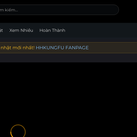
ật
Xem Nhiều
Hoàn Thành
 nhật mới nhất!
HHKUNGFU FANPAGE