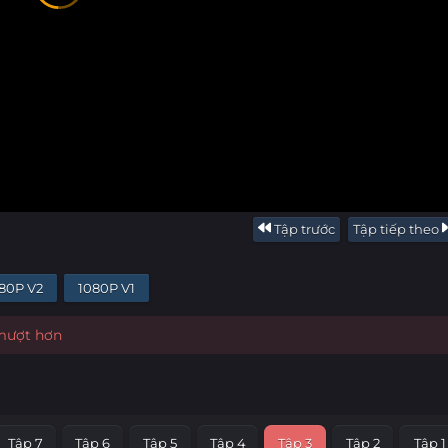
Tập trước
Tập tiếp theo
80P V2
1080P V1
 mượt hơn
Tập 7
Tập 6
Tập 5
Tập 4
Tập 3
Tập 2
Tập 1