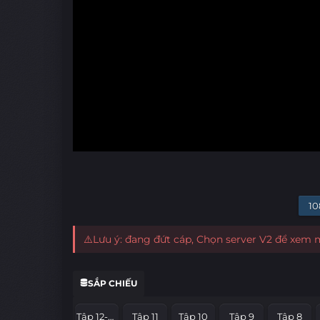
10
⚠️Lưu ý: đang đứt cáp, Chọn server V2 để xem
SẮP CHIẾU
Tập 12-End
Tập 11
Tập 10
Tập 9
Tập 8