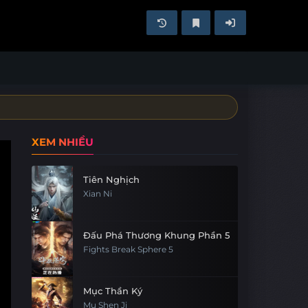
XEM NHIỀU
Tiên Nghịch
Xian Ni
Đấu Phá Thương Khung Phần 5
Fights Break Sphere 5
Mục Thần Ký
Mu Shen Ji