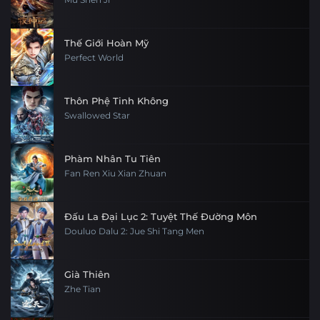
Thế Giới Hoàn Mỹ
Perfect World
Thôn Phệ Tinh Không
Swallowed Star
Phàm Nhân Tu Tiên
Fan Ren Xiu Xian Zhuan
Đấu La Đại Lục 2: Tuyệt Thế Đường Môn
Douluo Dalu 2: Jue Shi Tang Men
Già Thiên
Zhe Tian