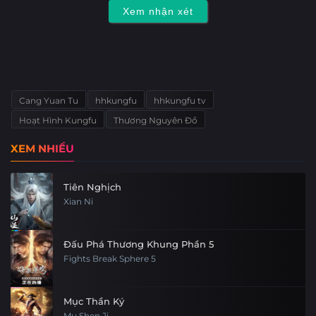
Tập 29
Tập 28
Tập 27
Tập 26
Xem nhận xét
Tập 1
Tập 25
Tập 24
Tập 23
Tập 22
Tập 21
Tập 20
Tập 19
Tập 18
Cang Yuan Tu
hhkungfu
hhkungfu tv
Tập 17
Tập 16
Tập 15
Tập 14
Hoạt Hình Kungfu
Thương Nguyên Đồ
Tập 13
Tập 12
Tập 11
Tập 10
XEM NHIỀU
Tập 9
Tập 8
Tập 7
Tập 6
Tiên Nghịch
Xian Ni
Tập 5
Đấu Phá Thương Khung Phần 5
Fights Break Sphere 5
Mục Thần Ký
Mu Shen Ji