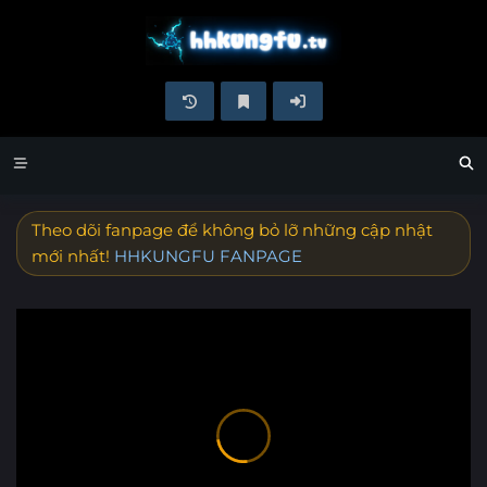
Theo dõi fanpage để không bỏ lỡ những cập nhật
mới nhất!
HHKUNGFU FANPAGE