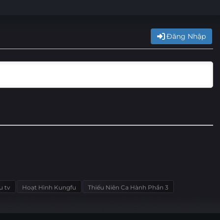
Đăng Nhập
u tv
Hoạt Hình Kungfu
Thiếu Niên Ca Hành Phần 3