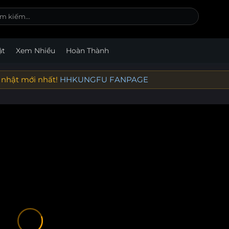
ật
Xem Nhiều
Hoàn Thành
 nhật mới nhất!
HHKUNGFU FANPAGE