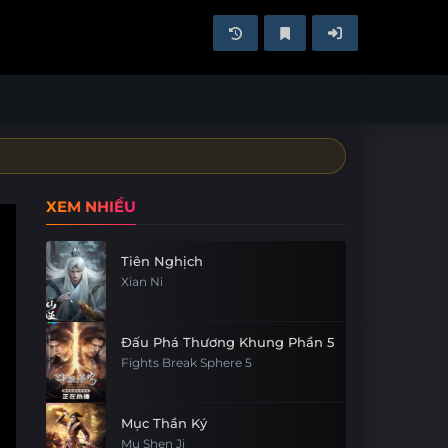
XEM NHIỀU
Tiên Nghịch
Xian Ni
Đấu Phá Thương Khung Phần 5
Fights Break Sphere 5
Mục Thần Ký
Mu Shen Ji