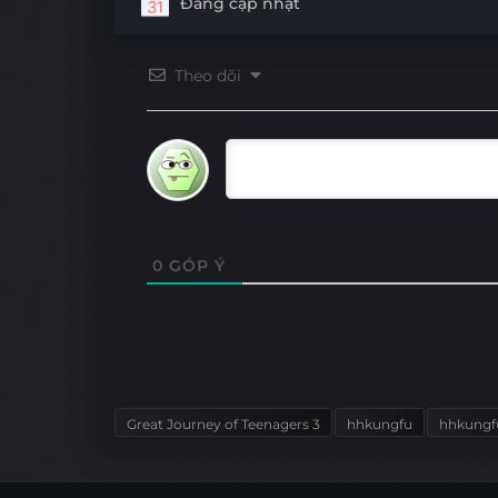
Đang cập nhật
Theo dõi
0
GÓP Ý
Great Journey of Teenagers 3
hhkungfu
hhkungf