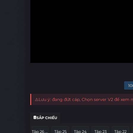
10
⚠️Lưu ý: đang đứt cáp, Chọn server V2 để xem
SẮP CHIẾU
Tập 26 Hết Phần
Tập 25
Tập 24
Tập 23
Tập 22