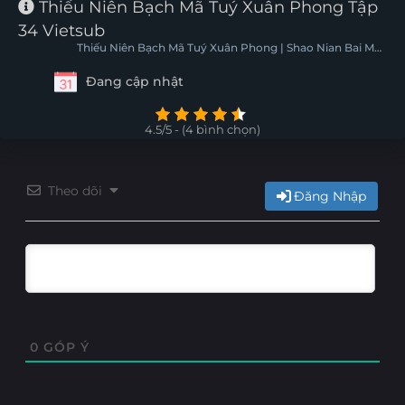
Thiếu Niên Bạch Mã Tuý Xuân Phong Tập
Tập 22
Tập 21
34 Vietsub
Thiếu Niên Bạch Mã Tuý Xuân Phong | Shao Nian Bai Ma
Zui Chun Feng
Đang cập nhật
4.5/5 - (4 bình chọn)
Theo dõi
Đăng Nhập
0
GÓP Ý