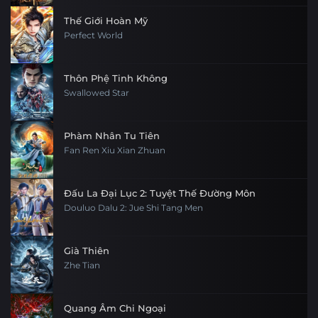
Thế Giới Hoàn Mỹ
Perfect World
Thôn Phệ Tinh Không
Swallowed Star
Phàm Nhân Tu Tiên
Fan Ren Xiu Xian Zhuan
Đấu La Đại Lục 2: Tuyệt Thế Đường Môn
Douluo Dalu 2: Jue Shi Tang Men
Già Thiên
Zhe Tian
Quang Âm Chi Ngoại