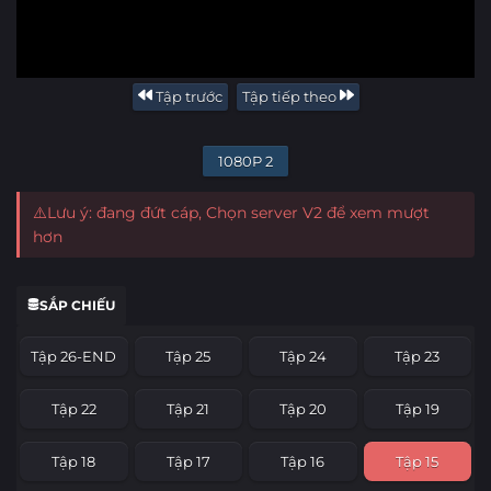
Tập trước
Tập tiếp theo
1080P 2
⚠️Lưu ý: đang đứt cáp, Chọn server V2 để xem mượt
hơn
SẮP CHIẾU
Tập 26-END
Tập 25
Tập 24
Tập 23
Tập 22
Tập 21
Tập 20
Tập 19
Tập 18
Tập 17
Tập 16
Tập 15