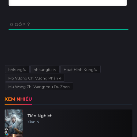
0
GÓP Ý
hhkungfu
hhkungfu tv
Hoạt Hình Kungfu
Mộ Vương Chi Vương Phần 4
Mu Wang Zhi Wang: You Du Zhan
XEM NHIỀU
Tiên Nghịch
Xian Ni