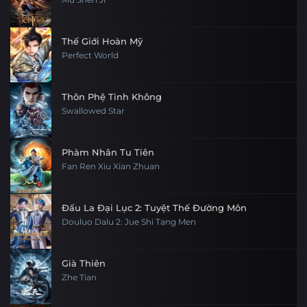
Thế Giới Hoàn Mỹ
Perfect World
Thôn Phệ Tinh Không
Swallowed Star
Phàm Nhân Tu Tiên
Fan Ren Xiu Xian Zhuan
Đấu La Đại Lục 2: Tuyệt Thế Đường Môn
Douluo Dalu 2: Jue Shi Tang Men
Già Thiên
Zhe Tian