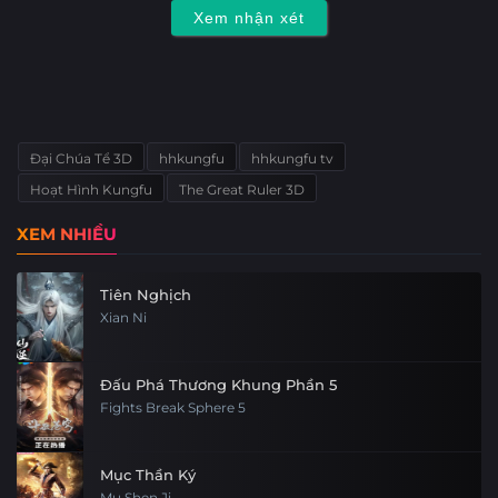
Tập 23
Tập 22
Tập 21
Tập 20
Xem nhận xét
Tập 19
Tập 18
Tập 17
Tập 16
Tập 15
Tập 14
Tập 13
Tập 12
Đại Chúa Tể 3D
hhkungfu
hhkungfu tv
Tập 11
Tập 10
Tập 9
Tập 8
Hoạt Hình Kungfu
The Great Ruler 3D
Tập 7
Tập 6
Tập 5
Tập 4
XEM NHIỀU
Tập 3
Tập 2
Tập 1
Tiên Nghịch
Xian Ni
Đấu Phá Thương Khung Phần 5
Fights Break Sphere 5
Mục Thần Ký
Mu Shen Ji