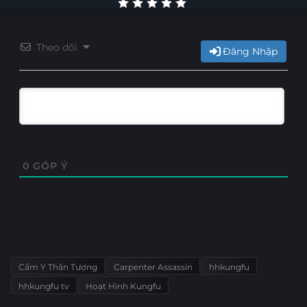
Theo dõi
Đăng Nhập
0
GÓP Ý
Cẩm Y Thần Tượng
Carpenter Assassin
hhkungfu
hhkungfu tv
Hoạt Hình Kungfu