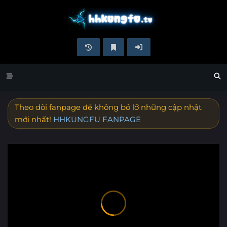
Theo dõi fanpage để không bỏ lỡ những cập nhật
mới nhất!
HHKUNGFU FANPAGE