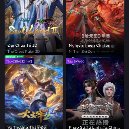
Đại Chúa Tể 3D
Nghịch Thiên Chí Tôn
The Great Ruler 3D
Ni Tian Zhi Zun
Tập 629/632 [4K]
Tập 6+7/60
Vô Thượng Thần Đế
Pháp Sư Tử Linh: Ta Chính