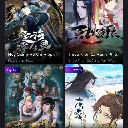
Hoạ Giang Hồ Chi Hiệp
Thiếu Niên Ca Hành Phiên
Lam
Ngoại Đào Hoa Lạc
Hua Jiang Hua
Shao Nian Ge Xing Fan Wai
Pian Zhi Tao Hua Luo
Tập 11/11
Tập 20/20