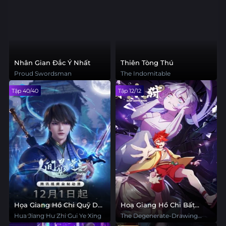
Nhân Gian Đắc Ý Nhất
Thiên Tòng Thú
Proud Swordsman
The Indomitable
Tập 40/40
Tập 12/12
Họa Giang Hồ Chi Quỹ Dạ
Hoạ Giang Hồ Chi Bất
Hành
Lương Nhân Phần 5
Hua Jiang Hu Zhi Gui Ye Xing
The Degenerate-Drawing
Jianghu 5