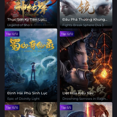
Thục Sơn Kỳ Tiên Lục
Đấu Phá Thương Khung
Phần 1
OVA: Hẹn Ước 3 Năm
Legend of Sho 1
Fights Break Sphere Ova 3
Tập 12/12
Tập 12/12
Định Hải Phù Sinh Lục
Liệt Hỏa Kiêu Sầu
Epic of Divinity Light
Drowning Sorrows in Raging
Fire
Tập 15/15
Tập 5/5