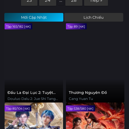
23
24
…
28
Tiếp »
Mới Cập Nhật
Lịch Chiếu
Tập 165/182 [4K]
Tập 89 [4K]
Đấu La Đại Lục 2: Tuyệt
Thương Nguyên Đồ
Thế Đường Môn
Douluo Dalu 2: Jue Shi Tang
Cang Yuan Tu
Men
Tập 85/104 [4K]
Tập 538/580 [4K]