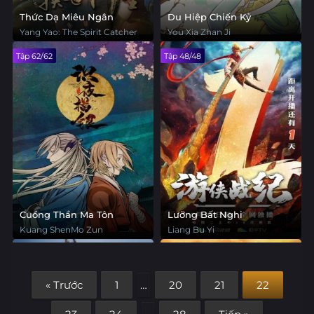
Thức Dạ Miêu Ngân
Du Hiệp Chiến Kỷ
Yang Yao: The Spirit Catcher
You Xia Zhan Ji
Tập 62/62
Tập 48/48
Cuồng Thần Ma Tôn
Lưỡng Bất Nghi
Kuang ShenMo Zun
Liang Bu Yi
« Trước
1
…
20
21
22