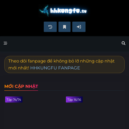
Theo dõi fanpage để không bỏ lỡ những cập nhật
mới nhất!
HHKUNGFU FANPAGE
MỚI CẬP NHẬT
Tập 74/74
Tập 16/16