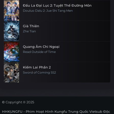
Đấu La Đại Lục 2: Tuyệt Thế Đường Môn
Douluo Dalu 2: Jue Shi Tang Men
Già Thiên
Zhe Tian
Quang Âm Chi Ngoại
Read Outside of Time
Kiếm Lai Phần 2
Sword of Coming SS2
©
Copyright ® 2025
HHKUNGFU - Phim Hoạt Hình Kungfu Trung Quốc Vietsub Độc