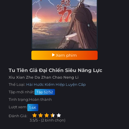
Xem phim
Tu Tiên Giả Đại Chiến Siêu Năng Lực
Xiu Xian Zhe Da Zhan Chao Neng Li
Thể Loại:
Hài Hước
Kiếm Hiệp
Luyện Cấp
Tập mới nhất:
Tập 52/52
Tình trạng:
Hoàn thành
Lượt xem:
1.4K
Đánh Giá:
3.5/5 - (2 bình chọn)