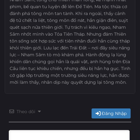
phim, bế quan tu luyện để lên Đế Tiên. Ma tộc thừa cơ
Tập 20
Tập 19
Tập 18
Tập 17
đánh phá tông môn tan tành. Khi ra ngoài, thấy cảnh
đệ tử chết la liệt, tông môn đổ nát, hắn giận điên, suýt
Tập 16
Tập 15
Tập 14
Tập 13
quét sạch nửa thiên giới. Tự trách vì kiêu ngạo, Nham
Sâm nhốt mình vào Tỏa Tiên Tháp. Nhưng đám Thiên
Tập 12
Tập 11
Tập 10
Tập 9
tôn sống sót hợp sức với tiên nhân đuổi hắn cùng tháp
khỏi thiên giới. Lưu lạc đến Trái Đất – nơi đầy siêu năng
Tập 8
Tập 7
Tập 6
Tập 5
lực – Nham Sâm tò mò khám phá. Hành động lạ lùng
khiến dân chúng gọi hắn là quái vật, anh hùng trên Địa
Cầu liên tục khiêu chiến, nhưng đều bị hắn hạ gục. Tình
Tập 4
Tập 3
Tập 2
Tập 1
cờ gặp lớp trưởng một trường siêu năng lực, hắn được
mời làm thầy, nhân dịp này quyết dựng lại tông môn.
Theo dõi
Đăng Nhập