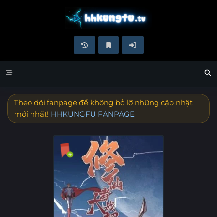
Theo dõi fanpage để không bỏ lỡ những cập nhật
mới nhất!
HHKUNGFU FANPAGE