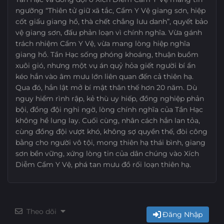
ngưỡng “Thiên tử giữ xã tắc, Cẩm Y Vệ giang sơn, hiệp
cốt giấu giang hồ, thà chết chẳng lưu danh”, quyết bảo
vệ giang sơn, đấu phản loạn vì chính nghĩa. Vừa gánh
trách nhiệm Cẩm Y Vệ, vừa mang lòng hiệp nghĩa
giang hồ. Tần Hạc sống phóng khoáng, thuận buồm
xuôi gió, nhưng một vụ án quỷ hỏa giết người bí ẩn
kéo hắn vào âm mưu lớn liên quan đến cả thiên hạ.
Qua đó, hắn lật mở bí mật thân thế hơn 20 năm. Dù
nguy hiểm rình rập, kẻ thù uy hiếp, đồng nghiệp phản
bội, đồng đội nghi ngờ, lòng chính nghĩa của Tần Hạc
không hề lung lay. Cuối cùng, nhân cách hắn lan tỏa,
cùng đồng đội vượt khó, không sợ quyền thế, đòi công
bằng cho người vô tội, mong thiên hạ thái bình, giang
sơn bền vững, xứng lòng tin của dân chúng vào Xích
Diễm Cẩm Y Vệ, phá tan mưu đồ rối loạn thiên hạ.
Theo dõi
Đăng Nhập