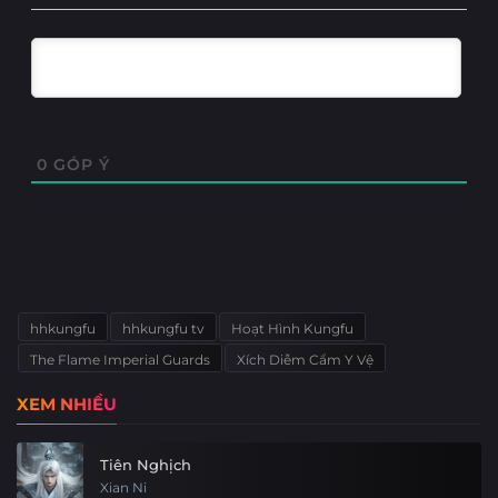
0
GÓP Ý
hhkungfu
hhkungfu tv
Hoạt Hình Kungfu
The Flame Imperial Guards
Xích Diễm Cẩm Y Vệ
XEM NHIỀU
Tiên Nghịch
Xian Ni