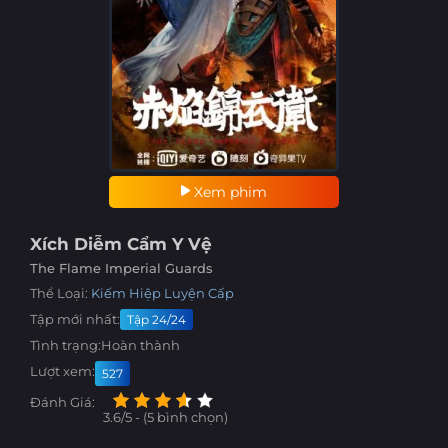
Xem phim
Xích Diễm Cẩm Y Vệ
The Flame Imperial Guards
Thể Loại:
Kiếm Hiệp
Luyện Cấp
Tập mới nhất:
Tập 24/24
Tình trạng:
Hoàn thành
Lượt xem:
527
Đánh Giá:
3.6/5 - (5 bình chọn)