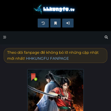
Theo dõi fanpage để không bỏ lỡ những cập nhật
mới nhất!
HHKUNGFU FANPAGE