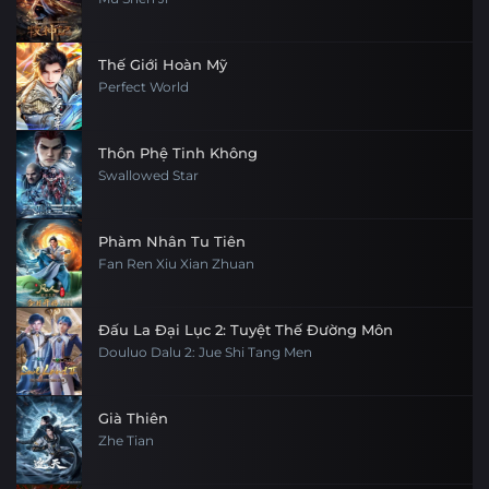
Thế Giới Hoàn Mỹ
Perfect World
Thôn Phệ Tinh Không
Swallowed Star
Phàm Nhân Tu Tiên
Fan Ren Xiu Xian Zhuan
Đấu La Đại Lục 2: Tuyệt Thế Đường Môn
Douluo Dalu 2: Jue Shi Tang Men
Già Thiên
Zhe Tian