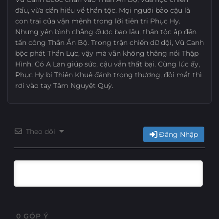
đấu, vừa dần hiểu về thần tộc. Mọi người bảo cậu là
Tập 10
Tập 9
Tập 8
Tập 7
con trai của vận mệnh trong lời tiên tri Phục Hy.
Nhưng yên bình chẳng được bao lâu, thần tộc ập đến
Tập 6
Tập 5
Tập 4
Tập 3
tấn công Thần Ẩn Bộ. Trong trận chiến dữ dội, Vũ Canh
bộc phát Thần Lực, vậy mà vẫn không thắng nổi Thập
Tập 2
Tập 1
Hình. Có A Lan giúp sức, cậu vẫn thất bại. Cùng lúc ấy,
Phục Hy bị Thiên Khuê đánh trọng thương, đôi mắt thì
rơi vào tay Tâm Nguyệt Quỳ.
Theo dõi
Đăng Nhập
0
GÓP Ý