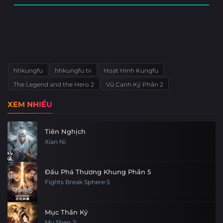
hhkungfu
hhkungfu tv
Hoạt Hình Kungfu
The Legend and the Hero 2
Vũ Canh Kỷ Phần 2
XEM NHIỀU
Tiên Nghịch
Xian Ni
Đấu Phá Thương Khung Phần 5
Fights Break Sphere 5
Mục Thần Ký
Mu Shen Ji