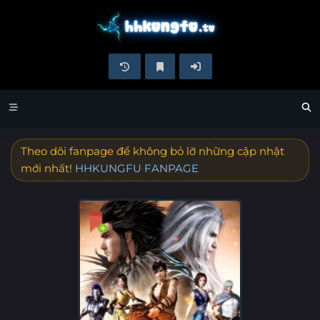
Theo dõi fanpage để không bỏ lỡ những cập nhật
mới nhất!
HHKUNGFU FANPAGE