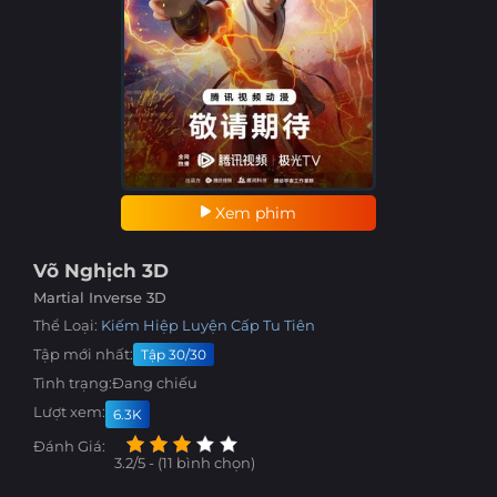
Xem phim
Võ Nghịch 3D
Martial Inverse 3D
Thể Loại:
Kiếm Hiệp
Luyện Cấp
Tu Tiên
Tập mới nhất:
Tập 30/30
Tình trạng:
Đang chiếu
Lượt xem:
6.3K
Đánh Giá:
3.2/5 - (11 bình chọn)