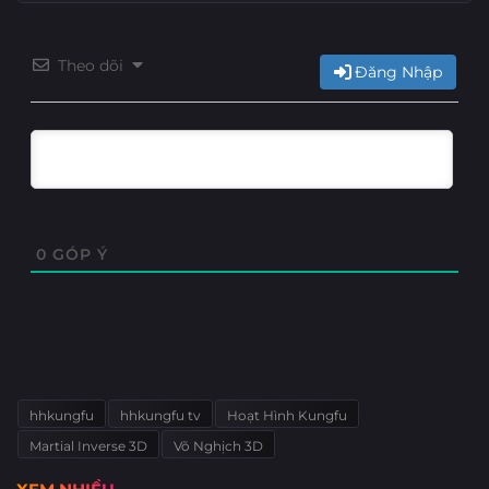
Theo dõi
Đăng Nhập
0
GÓP Ý
hhkungfu
hhkungfu tv
Hoạt Hình Kungfu
Martial Inverse 3D
Võ Nghịch 3D