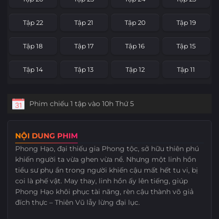
Tập 22
Tập 21
Tập 20
Tập 19
Tập 18
Tập 17
Tập 16
Tập 15
Tập 14
Tập 13
Tập 12
Tập 11
Tập 10
Tập 9
Tập 8
Tập 7
Phim chiếu 1 tập vào 10h Thứ 5
Tập 6
Tập 5
Tập 4
Tập 3
NỘI DUNG PHIM
Tập 2
Tập 1
Phong Hạo, đại thiếu gia Phong tộc, sở hữu thiên phú
khiến người ta vừa ghen vừa nể. Nhưng một linh hồn
tiểu sư phụ ẩn trong người khiến cậu mất hết tu vi, bị
coi là phế vật. May thay, linh hồn ấy lên tiếng, giúp
Phong Hạo khôi phục tài năng, rèn cậu thành võ giả
đích thực – Thiên Vũ lẫy lừng đại lục.