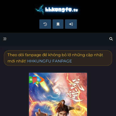
Theo dõi fanpage để không bỏ lỡ những cập nhật
mới nhất!
HHKUNGFU FANPAGE