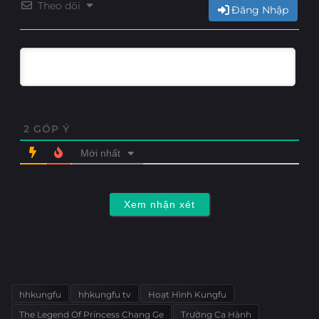
Theo dõi
Đăng Nhập
2
GÓP Ý
Mới nhất
Xem nhận xét
hhkungfu
hhkungfu tv
Hoạt Hình Kungfu
The Legend Of Princess Chang Ge
Trường Ca Hành