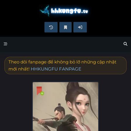
Theo dõi fanpage để không bỏ lỡ những cập nhật
mới nhất!
HHKUNGFU FANPAGE