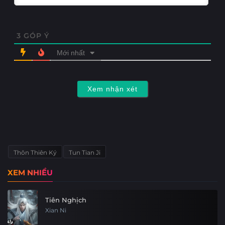
3
GÓP Ý
Mới nhất
Xem nhận xét
Thôn Thiên Ký
Tun Tian Ji
XEM NHIỀU
Tiên Nghịch
Xian Ni