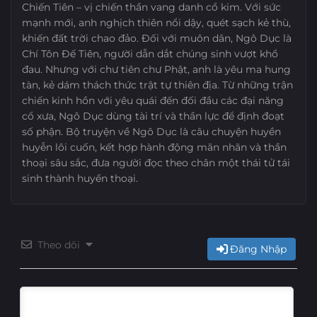
Chiến Tiên – vị chiến thần vang danh cổ kim. Với sức
mạnh mới, anh nghịch thiên nổi dậy, quét sạch kẻ thù,
khiến đất trời chao đảo. Đối với muôn dân, Ngô Dục là
Chí Tôn Đế Tiên, người dẫn dắt chúng sinh vượt khổ
đau. Nhưng với chư tiên chư Phật, anh là yêu ma hung
tàn, kẻ dám thách thức trật tự thiên địa. Từ những trận
chiến kinh hồn với yêu quái đến đối đầu các đại năng
cổ xưa, Ngô Dục dùng tài trí và thần lực để định đoạt
số phận. Bộ truyện về Ngô Dục là câu chuyện huyền
huyễn lôi cuốn, kết hợp hành động mãn nhãn và thần
thoại sâu sắc, đưa người đọc theo chân một thái tử tái
sinh thành huyền thoại.
Theo dõi
Đăng Nhập