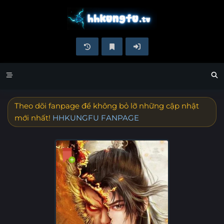
Theo dõi fanpage để không bỏ lỡ những cập nhật
mới nhất!
HHKUNGFU FANPAGE