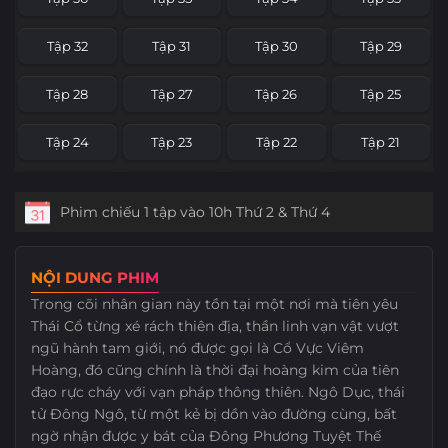
Tập 8
Tập 7
Tập 6
Tập 5
Tập 32
Tập 31
Tập 30
Tập 29
Tập 4
Tập 3
Tập 2
Tập 1
Tập 28
Tập 27
Tập 26
Tập 25
Tập 24
Tập 23
Tập 22
Tập 21
Tập 20
Tập 19
Tập 18
Tập 17
Phim chiếu 1 tập vào 10h Thứ 2 & Thứ 4
Tập 16
Tập 15
Tập 14
Tập 13
NỘI DUNG PHIM
Tập 12
Tập 11
Tập 10
Tập 9
Trong cõi nhân gian này tồn tại một nơi mà tiên yêu
Thái Cổ từng xé rách thiên địa, thần linh vạn vật vượt
Tập 8
Tập 7
Tập 6
Tập 5
ngũ hành tam giới, nó được gọi là Cổ Vực Viêm
Hoàng, đó cũng chính là thời đại hoàng kim của tiên
Tập 4
Tập 3
Tập 2
Tập 1
đạo rực cháy với vạn pháp thông thiên. Ngô Dục, thái
tử Đông Ngô, từ một kẻ bị dồn vào đường cùng, bất
ngờ nhận được y bát của Đông Phương Tuyệt Thế