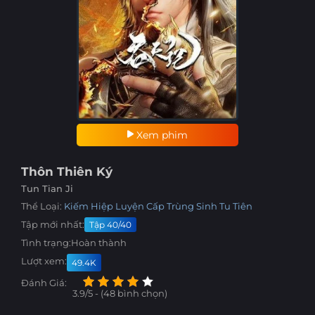
Xem phim
Thôn Thiên Ký
Tun Tian Ji
Thể Loại:
Kiếm Hiệp
Luyện Cấp
Trùng Sinh
Tu Tiên
Tập mới nhất:
Tập 40/40
Tình trạng:
Hoàn thành
Lượt xem:
49.4K
Đánh Giá:
3.9/5 - (48 bình chọn)