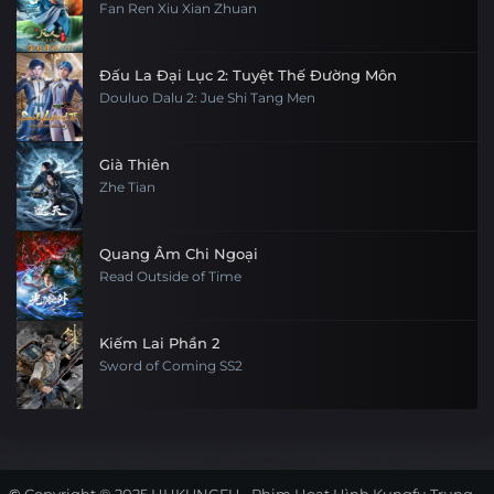
Fan Ren Xiu Xian Zhuan
Đấu La Đại Lục 2: Tuyệt Thế Đường Môn
Douluo Dalu 2: Jue Shi Tang Men
Già Thiên
Zhe Tian
Quang Âm Chi Ngoại
Read Outside of Time
Kiếm Lai Phần 2
Sword of Coming SS2
©
Copyright ® 2025
HHKUNGFU - Phim Hoạt Hình Kungfu Trung