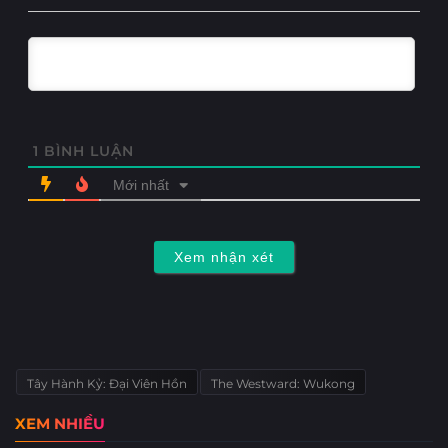
1
BÌNH LUẬN
Mới nhất
Xem nhận xét
Tây Hành Kỷ: Đại Viên Hồn
The Westward: Wukong
XEM NHIỀU