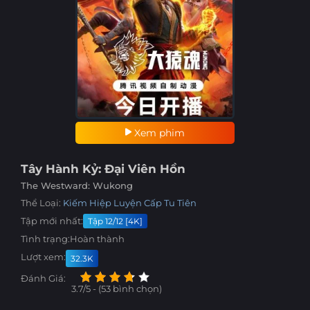
Xem phim
Tây Hành Kỷ: Đại Viên Hồn
The Westward: Wukong
Thể Loại:
Kiếm Hiệp
Luyện Cấp
Tu Tiên
Tập mới nhất:
Tập 12/12 [4K]
Tình trạng:
Hoàn thành
Lượt xem:
32.3K
Đánh Giá:
3.7/5 - (53 bình chọn)