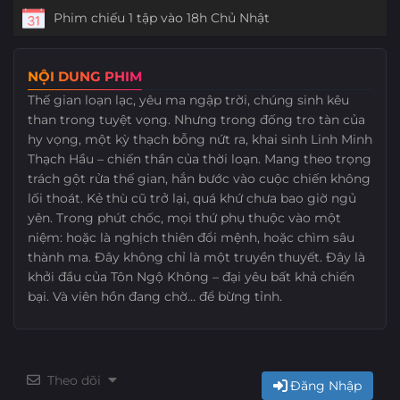
Phim chiếu 1 tập vào 18h Chủ Nhật
NỘI DUNG PHIM
Thế gian loạn lạc, yêu ma ngập trời, chúng sinh kêu
than trong tuyệt vọng. Nhưng trong đống tro tàn của
hy vọng, một kỳ thạch bỗng nứt ra, khai sinh Linh Minh
Thạch Hầu – chiến thần của thời loạn. Mang theo trọng
trách gột rửa thế gian, hắn bước vào cuộc chiến không
lối thoát. Kẻ thù cũ trở lại, quá khứ chưa bao giờ ngủ
yên. Trong phút chốc, mọi thứ phụ thuộc vào một
niệm: hoặc là nghịch thiên đổi mệnh, hoặc chìm sâu
thành ma. Đây không chỉ là một truyền thuyết. Đây là
khởi đầu của Tôn Ngộ Không – đại yêu bất khả chiến
bại. Và viên hồn đang chờ… để bừng tỉnh.
Theo dõi
Đăng Nhập