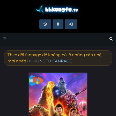
Theo dõi fanpage để không bỏ lỡ những cập nhật
mới nhất!
HHKUNGFU FANPAGE