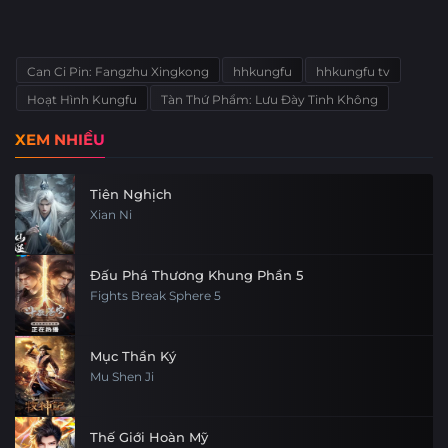
Can Ci Pin: Fangzhu Xingkong
hhkungfu
hhkungfu tv
Hoạt Hình Kungfu
Tàn Thứ Phẩm: Lưu Đày Tinh Không
XEM NHIỀU
Tiên Nghịch
Xian Ni
Đấu Phá Thương Khung Phần 5
Fights Break Sphere 5
Mục Thần Ký
Mu Shen Ji
Thế Giới Hoàn Mỹ