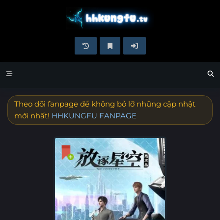
Theo dõi fanpage để không bỏ lỡ những cập nhật
mới nhất!
HHKUNGFU FANPAGE