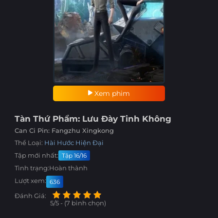
Xem phim
Tàn Thứ Phẩm: Lưu Đày Tinh Không
Can Ci Pin: Fangzhu Xingkong
Thể Loại:
Hài Hước
Hiện Đại
Tập mới nhất:
Tập 16/16
Tình trạng:
Hoàn thành
Lượt xem:
636
Đánh Giá:
5/5 - (7 bình chọn)