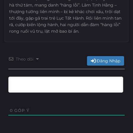
hà thứ tám, mang danh “hàng lỗi”. Lâm Tịnh Hằng –
thượng tướng liên minh – bị kẻ khác chơi xấu, trôi dạt
tới đây, gặp gã trai trẻ Lục Tất Hành. Rồi liên minh tan
rã, cướp biển lộng hành, hai người dẫn đám “hàng lỗi”
rong ruổi vũ trụ, lật mở bao bí ẩn.
Theo dõi
Đăng Nhập
0
GÓP Ý