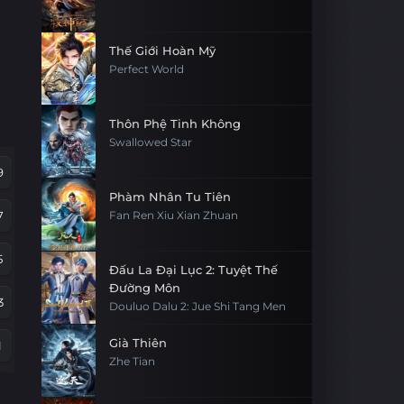
Thế Giới Hoàn Mỹ
Perfect World
Thôn Phệ Tinh Không
Swallowed Star
9
Phàm Nhân Tu Tiên
7
Fan Ren Xiu Xian Zhuan
5
Đấu La Đại Lục 2: Tuyệt Thế
Đường Môn
3
Douluo Dalu 2: Jue Shi Tang Men
Già Thiên
1
Zhe Tian
9