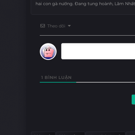
hai con gà nướng. Đang tung hoành, Lâm Nhất
Theo dõi
1
BÌNH LUẬN