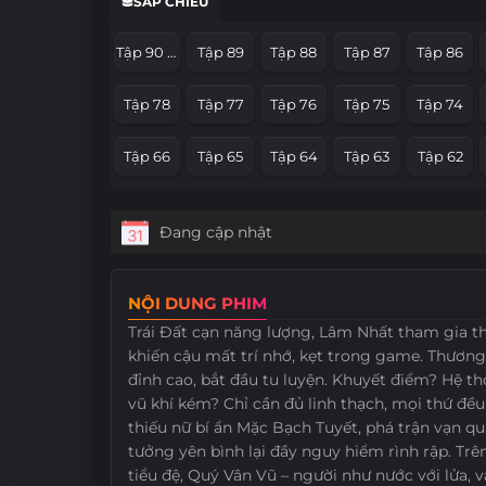
SẮP CHIẾU
Tập 18
Tập 17
Tập 16
Tập 15
Tập 14
Tập 90 Hết Phần
Tập 89
Tập 88
Tập 87
Tập 86
Tập 6
Tập 5
Tập 4
Tập 3
Tập 2
Tập 78
Tập 77
Tập 76
Tập 75
Tập 74
Tập 66
Tập 65
Tập 64
Tập 63
Tập 62
Đang cập nhật
NỘI DUNG PHIM
Trái Đất cạn năng lượng, Lâm Nhất tham gia t
khiến cậu mất trí nhớ, kẹt trong game. Thươn
đỉnh cao, bắt đầu tu luyện. Khuyết điểm? Hệ t
vũ khí kém? Chỉ cần đủ linh thạch, mọi thứ đề
thiếu nữ bí ẩn Mặc Bạch Tuyết, phá trận vạn q
tưởng yên bình lại đầy nguy hiểm rình rập. Tr
tiểu đệ, Quý Vân Vũ – người như nước với lửa,