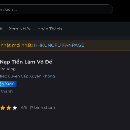
ật
Xem Nhiều
Hoàn Thành
 nhật mới nhất!
HHKUNGFU FANPAGE
 Nạp Tiền Làm Võ Đế
 Be King
Hiệp
Luyện Cấp
Xuyên Không
ập 90/90
 thành
4/5 - (7 bình chọn)