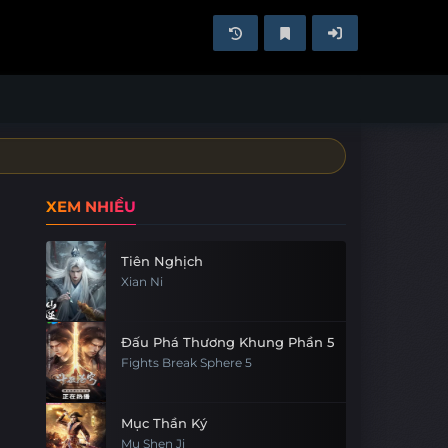
XEM NHIỀU
Tiên Nghịch
Xian Ni
Đấu Phá Thương Khung Phần 5
Fights Break Sphere 5
Mục Thần Ký
Mu Shen Ji