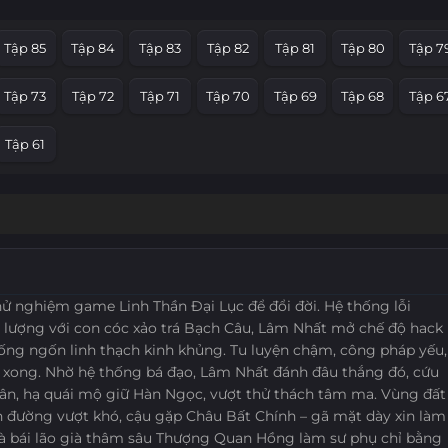
Tập 13
Tập 12
Tập 11
Tập 10
Tập 9
Tập 8
Tập 7
Tập 85
Tập 84
Tập 83
Tập 82
Tập 81
Tập 80
Tập 7
Tập 1
Tập 73
Tập 72
Tập 71
Tập 70
Tập 69
Tập 68
Tập 6
Tập 61
hử nghiệm game Linh Thần Đại Lục để đổi đời. Hệ thống lỗi
g lượng với con cóc xảo trá Bạch Câu, Lâm Nhất mở chế độ hack
hống ngốn linh thạch kinh khủng. Tu luyện chậm, công pháp yếu,
u xong. Nhờ hệ thống bá đạo, Lâm Nhất đánh đâu thắng đó, cứu
uân, hạ quái mộ giữ Hàn Ngọc, vượt thử thách tâm ma. Vùng đất
ên đường vượt khó, cậu gặp Châu Bất Chính – gã mặt dày xin làm
 và bái lão già thâm sâu Thượng Quan Hồng làm sư phụ chỉ bằng