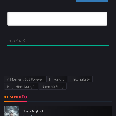
0
GÓP Ý
A Moment But Forever
hhkungfu
hhkungfu tv
Hoạt Hình Kungfu
Niệm Vô Song
XEM NHIỀU
Tiên Nghịch