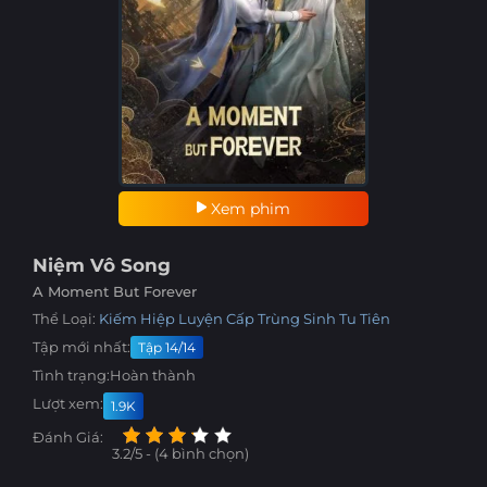
Xem phim
Niệm Vô Song
A Moment But Forever
Thể Loại:
Kiếm Hiệp
Luyện Cấp
Trùng Sinh
Tu Tiên
Tập mới nhất:
Tập 14/14
Tình trạng:
Hoàn thành
Lượt xem:
1.9K
Đánh Giá:
3.2/5 - (4 bình chọn)