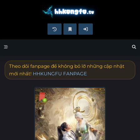
Theo dõi fanpage để không bỏ lỡ những cập nhật
mới nhất!
HHKUNGFU FANPAGE