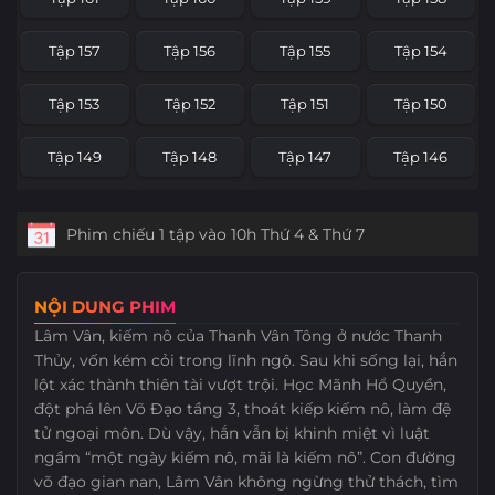
Tập 133
Tập 132
Tập 131
Tập 130
Tập 157
Tập 156
Tập 155
Tập 154
Tập 129
Tập 128
Tập 127
Tập 126
Tập 153
Tập 152
Tập 151
Tập 150
Tập 125
Tập 124
Tập 123
Tập 122
Tập 149
Tập 148
Tập 147
Tập 146
Tập 121
Tập 120
Tập 119
Tập 118
Tập 145
Tập 144
Tập 143
Tập 142
Phim chiếu 1 tập vào 10h Thứ 4 & Thứ 7
Tập 117
Tập 116
Tập 115
Tập 114
Tập 141
Tập 140
Tập 139
Tập 138
Tập 113
Tập 112
Tập 111
Tập 110
NỘI DUNG PHIM
Tập 137
Tập 136
Tập 135
Tập 134
Lâm Vân, kiếm nô của Thanh Vân Tông ở nước Thanh
Tập 109
Tập 108
Tập 107
Tập 106
Thủy, vốn kém cỏi trong lĩnh ngộ. Sau khi sống lại, hắn
Tập 133
Tập 132
Tập 131
Tập 130
lột xác thành thiên tài vượt trội. Học Mãnh Hổ Quyền,
Tập 105
Tập 104
Tập 103
Tập 102
đột phá lên Võ Đạo tầng 3, thoát kiếp kiếm nô, làm đệ
Tập 129
Tập 128
Tập 127
Tập 126
tử ngoại môn. Dù vậy, hắn vẫn bị khinh miệt vì luật
ngầm “một ngày kiếm nô, mãi là kiếm nô”. Con đường
Tập 101
Tập 100
Tập 99
Tập 98
Tập 125
Tập 124
Tập 123
Tập 122
võ đạo gian nan, Lâm Vân không ngừng thử thách, tìm