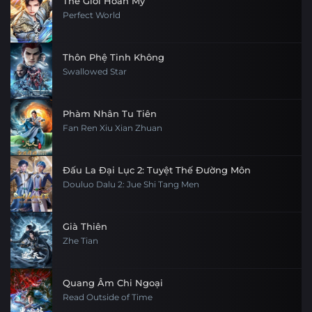
Thế Giới Hoàn Mỹ
Perfect World
Tập 21
Tập 20
Tập 19
Tập 18
Tập 45
Tập 44
Tập 43
Tập 42
Tập 17
Tập 16
Tập 15
Tập 14
Thôn Phệ Tinh Không
Tập 41
Tập 40
Tập 39
Tập 38
Swallowed Star
Tập 13
Tập 12
Tập 11
Tập 10
Tập 37
Tập 36
Tập 35
Tập 34
Phàm Nhân Tu Tiên
Tập 9
Tập 8
Tập 7
Tập 6
Fan Ren Xiu Xian Zhuan
Tập 33
Tập 32
Tập 31
Tập 30
Tập 5
Tập 4
Tập 3
Tập 2
Tập 29
Tập 28
Đấu La Đại Lục 2: Tuyệt Thế Đường Môn
Douluo Dalu 2: Jue Shi Tang Men
Tập 1
Già Thiên
Zhe Tian
Quang Âm Chi Ngoại
Read Outside of Time