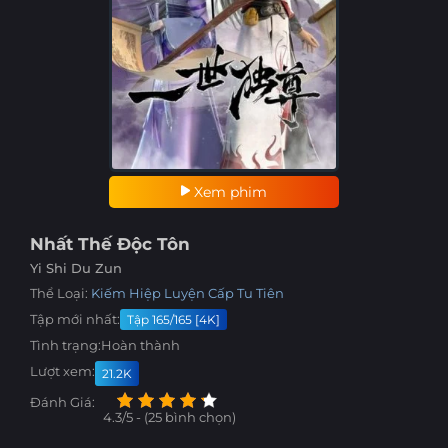
Xem phim
Nhất Thế Độc Tôn
Yi Shi Du Zun
Thể Loại:
Kiếm Hiệp
Luyện Cấp
Tu Tiên
Tập mới nhất:
Tập 165/165 [4K]
Tình trạng:
Hoàn thành
Lượt xem:
21.2K
Đánh Giá:
4.3/5 - (25 bình chọn)