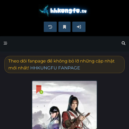
Theo dõi fanpage để không bỏ lỡ những cập nhật
mới nhất!
HHKUNGFU FANPAGE