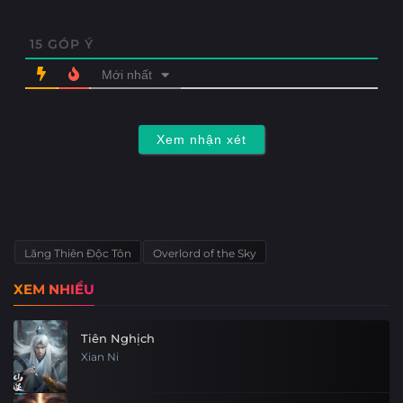
15
GÓP Ý
Mới nhất
Xem nhận xét
Lăng Thiên Độc Tôn
Overlord of the Sky
XEM NHIỀU
Tiên Nghịch
Xian Ni