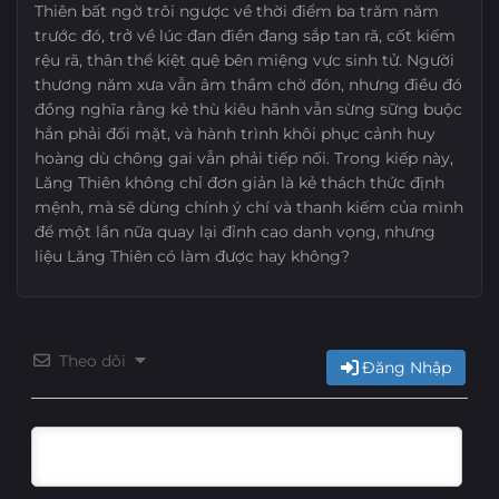
Thiên bất ngờ trôi ngược về thời điểm ba trăm năm
Tập 16
Tập 15
Tập 14
Tập 13
trước đó, trở về lúc đan điền đang sắp tan rã, cốt kiếm
rệu rã, thân thể kiệt quệ bên miệng vực sinh tử. Người
thương năm xưa vẫn âm thầm chờ đón, nhưng điều đó
Tập 12
Tập 11
Tập 10
Tập 9
đồng nghĩa rằng kẻ thù kiêu hãnh vẫn sừng sững buộc
hắn phải đối mặt, và hành trình khôi phục cảnh huy
Tập 8
Tập 7
Tập 6
Tập 5
hoàng dù chông gai vẫn phải tiếp nối. Trong kiếp này,
Lăng Thiên không chỉ đơn giản là kẻ thách thức định
Tập 4
Tập 3
Tập 2
Tập 1
mệnh, mà sẽ dùng chính ý chí và thanh kiếm của mình
để một lần nữa quay lại đỉnh cao danh vọng, nhưng
liệu Lăng Thiên có làm được hay không?
Theo dõi
Đăng Nhập