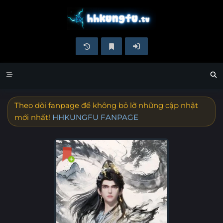
Theo dõi fanpage để không bỏ lỡ những cập nhật
mới nhất!
HHKUNGFU FANPAGE