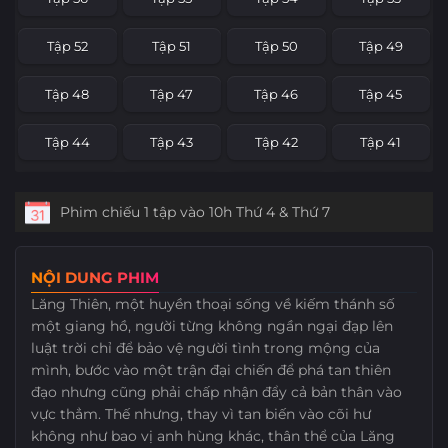
Tập 28
Tập 27
Tập 26
Tập 25
Tập 52
Tập 51
Tập 50
Tập 49
Tập 24
Tập 23
Tập 22
Tập 21
Tập 48
Tập 47
Tập 46
Tập 45
Tập 20
Tập 19
Tập 18
Tập 17
Tập 44
Tập 43
Tập 42
Tập 41
Tập 16
Tập 15
Tập 14
Tập 13
Tập 40
Tập 39
Tập 38
Tập 37
Phim chiếu 1 tập vào 10h Thứ 4 & Thứ 7
Tập 12
Tập 11
Tập 10
Tập 9
Tập 36
Tập 35
Tập 34
Tập 33
Tập 8
Tập 7
Tập 6
Tập 5
NỘI DUNG PHIM
Tập 32
Tập 31
Tập 30
Tập 29
Lăng Thiên, một huyền thoại sống về kiếm thánh số
Tập 4
Tập 3
Tập 2
Tập 1
một giang hồ, người từng không ngần ngại đạp lên
Tập 28
Tập 27
Tập 26
Tập 25
luật trời chỉ để bảo vệ người tình trong mộng của
mình, bước vào một trận đại chiến để phá tan thiên
Tập 24
Tập 23
Tập 22
Tập 21
đạo nhưng cũng phải chấp nhận đẩy cả bản thân vào
vực thẳm. Thế nhưng, thay vì tan biến vào cõi hư
Tập 20
Tập 19
Tập 18
Tập 17
không như bao vị anh hùng khác, thân thể của Lăng