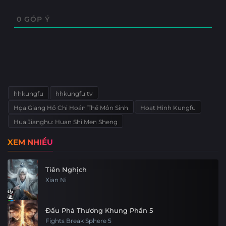
0
GÓP Ý
hhkungfu
hhkungfu tv
Họa Giang Hồ Chi Hoán Thế Môn Sinh
Hoạt Hình Kungfu
Hua Jianghu: Huan Shi Men Sheng
XEM NHIỀU
Tiên Nghịch
Xian Ni
Đấu Phá Thương Khung Phần 5
Fights Break Sphere 5