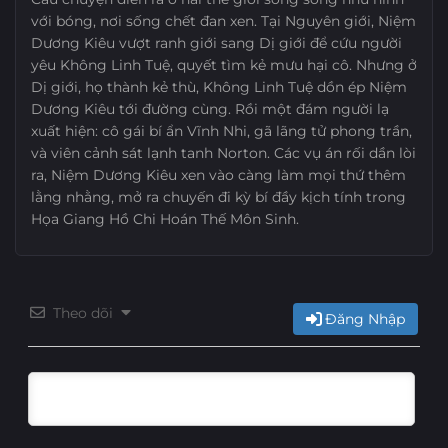
với bóng, nơi sống chết đan xen. Tại Nguyên giới, Niệm
Dương Kiêu vượt ranh giới sang Dị giới để cứu người
yêu Không Linh Tuệ, quyết tìm kẻ mưu hại cô. Nhưng ở
Dị giới, họ thành kẻ thù, Không Linh Tuệ dồn ép Niệm
Dương Kiêu tới đường cùng. Rồi một đám người lạ
xuất hiện: cô gái bí ẩn Vĩnh Nhi, gã lãng tử phong trần,
và viên cảnh sát lạnh tanh Norton. Các vụ án rối dần lòi
ra, Niệm Dương Kiêu xen vào càng làm mọi thứ thêm
lằng nhằng, mở ra chuyến đi kỳ bí đầy kịch tính trong
Họa Giang Hồ Chi Hoán Thế Môn Sinh.
Theo dõi
Đăng Nhập