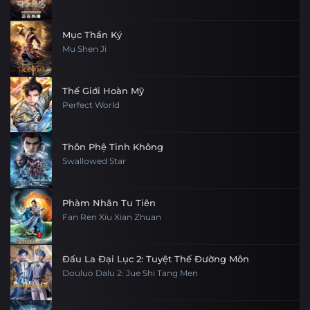
Mục Thần Ký
Mu Shen Ji
Thế Giới Hoàn Mỹ
Perfect World
Thôn Phệ Tinh Không
Swallowed Star
Phàm Nhân Tu Tiên
Fan Ren Xiu Xian Zhuan
Đấu La Đại Lục 2: Tuyệt Thế Đường Môn
Douluo Dalu 2: Jue Shi Tang Men