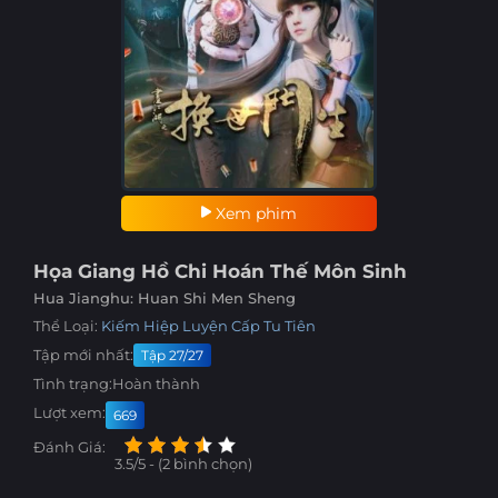
Xem phim
Họa Giang Hồ Chi Hoán Thế Môn Sinh
Hua Jianghu: Huan Shi Men Sheng
Thể Loại:
Kiếm Hiệp
Luyện Cấp
Tu Tiên
Tập mới nhất:
Tập 27/27
Tình trạng:
Hoàn thành
Lượt xem:
669
Đánh Giá:
3.5/5 - (2 bình chọn)