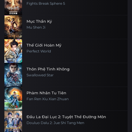
Fights Break Sphere 5
Mục Thần Ký
Mu Shen Ji
Thế Giới Hoàn Mỹ
Perfect World
Thôn Phệ Tinh Không
Swallowed Star
Phàm Nhân Tu Tiên
Fan Ren Xiu Xian Zhuan
Đấu La Đại Lục 2: Tuyệt Thế Đường Môn
Douluo Dalu 2: Jue Shi Tang Men