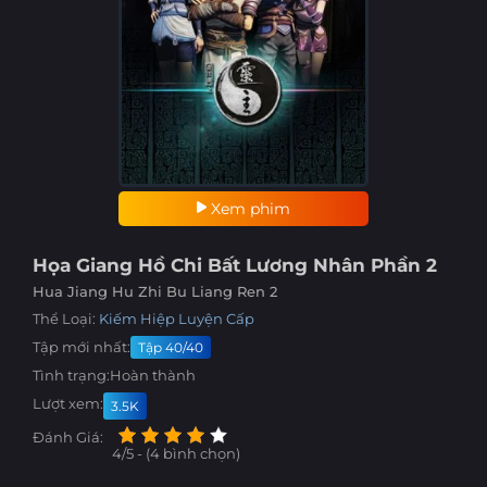
Xem phim
Họa Giang Hồ Chi Bất Lương Nhân Phần 2
Hua Jiang Hu Zhi Bu Liang Ren 2
Thể Loại:
Kiếm Hiệp
Luyện Cấp
Tập mới nhất:
Tập 40/40
Tình trạng:
Hoàn thành
Lượt xem:
3.5K
Đánh Giá:
4/5 - (4 bình chọn)