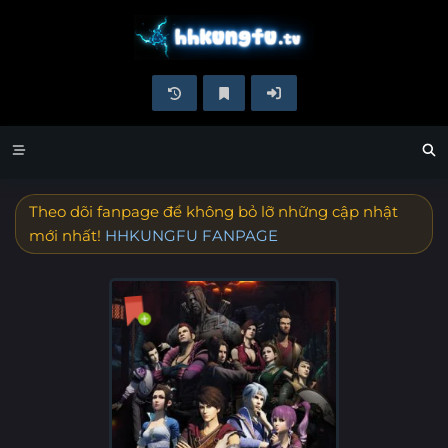
Theo dõi fanpage để không bỏ lỡ những cập nhật
mới nhất!
HHKUNGFU FANPAGE