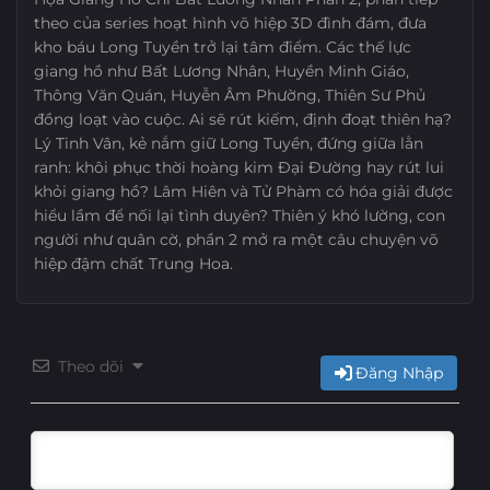
theo của series hoạt hình võ hiệp 3D đình đám, đưa
Tập 8
Tập 7
Tập 6
Tập 5
kho báu Long Tuyền trở lại tâm điểm. Các thế lực
giang hồ như Bất Lương Nhân, Huyền Minh Giáo,
Tập 4
Tập 3
Tập 2
Tập 1
Thông Văn Quán, Huyễn Âm Phường, Thiên Sư Phủ
đồng loạt vào cuộc. Ai sẽ rút kiếm, định đoạt thiên hạ?
Lý Tinh Vân, kẻ nắm giữ Long Tuyền, đứng giữa lằn
ranh: khôi phục thời hoàng kim Đại Đường hay rút lui
khỏi giang hồ? Lâm Hiên và Tử Phàm có hóa giải được
hiểu lầm để nối lại tình duyên? Thiên ý khó lường, con
người như quân cờ, phần 2 mở ra một câu chuyện võ
hiệp đậm chất Trung Hoa.
Theo dõi
Đăng Nhập