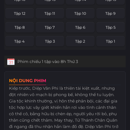
Tập 12
Tập 11
Tập 10
Tập 9
Tập 8
Tập 7
Tập 6
Tập 5
Tập 4
Tập 3
Tập 2
Tập 1
Phim chiếu 1 tập vào 8h Thứ 3
NỘI DUNG PHIM
Kiếp trước, Diệp Vân Phi là thiên tài kiệt xuất, nhưng
đột nhiên võ mạch bị phong bế, không thể tu luyện.
Gia tộc khinh thường, vị hôn thê phản bội, các đại gia
tộc hợp lực vây giết khiến hắn rơi vào tình cảnh thân
cô thế cô, bằng hữu bị chèn ép, người yêu rời bỏ, phụ
thân cũng chết thảm. May thay, Tử Thánh Chân Quân
đi ngang đã thu nhận hắn làm đồ đệ. Diệp Vân Phi trở