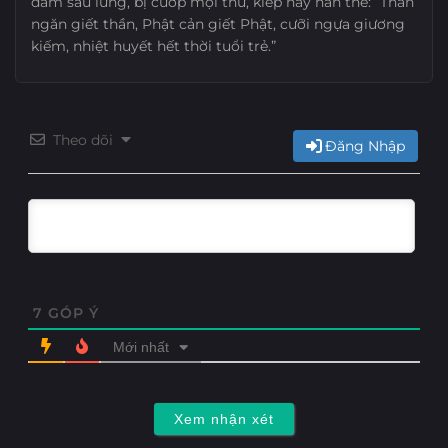
đâm sau lưng, bị cướp mọi thứ, kiếp này hắn thề: “Thần
ngăn giết thần, Phật cản giết Phật, cưỡi ngựa giương
kiếm, nhiệt huyết hết thời tuổi trẻ.”
Theo dõi
Đăng Nhập
7
GÓP Ý
Mới nhất
Xem nhận xét