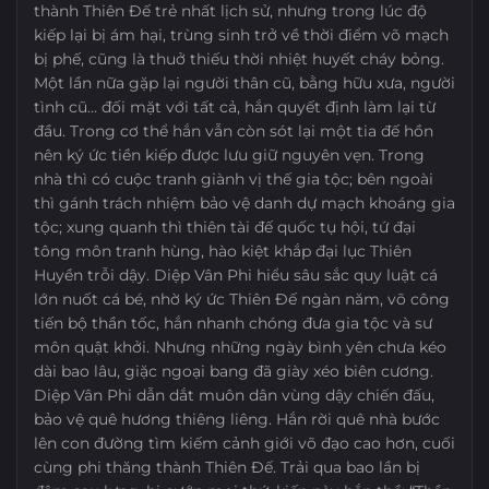
thành Thiên Đế trẻ nhất lịch sử, nhưng trong lúc độ
kiếp lại bị ám hại, trùng sinh trở về thời điểm võ mạch
bị phế, cũng là thuở thiếu thời nhiệt huyết cháy bỏng.
Một lần nữa gặp lại người thân cũ, bằng hữu xưa, người
tình cũ… đối mặt với tất cả, hắn quyết định làm lại từ
đầu. Trong cơ thể hắn vẫn còn sót lại một tia đế hồn
nên ký ức tiền kiếp được lưu giữ nguyên vẹn. Trong
nhà thì có cuộc tranh giành vị thế gia tộc; bên ngoài
thì gánh trách nhiệm bảo vệ danh dự mạch khoáng gia
tộc; xung quanh thì thiên tài đế quốc tụ hội, tứ đại
tông môn tranh hùng, hào kiệt khắp đại lục Thiên
Huyền trỗi dậy. Diệp Vân Phi hiểu sâu sắc quy luật cá
lớn nuốt cá bé, nhờ ký ức Thiên Đế ngàn năm, võ công
tiến bộ thần tốc, hắn nhanh chóng đưa gia tộc và sư
môn quật khởi. Nhưng những ngày bình yên chưa kéo
dài bao lâu, giặc ngoại bang đã giày xéo biên cương.
Diệp Vân Phi dẫn dắt muôn dân vùng dậy chiến đấu,
bảo vệ quê hương thiêng liêng. Hắn rời quê nhà bước
lên con đường tìm kiếm cảnh giới võ đạo cao hơn, cuối
cùng phi thăng thành Thiên Đế. Trải qua bao lần bị