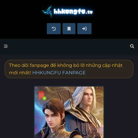
Theo dõi fanpage để không bỏ lỡ những cập nhật
mới nhất!
HHKUNGFU FANPAGE