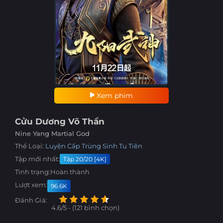
Xem phim
Cửu Dương Võ Thần
Nine Yang Martial God
Thể Loại:
Luyện Cấp
Trùng Sinh
Tu Tiên
Tập mới nhất:
Tập 20/20 [4K]
Tình trạng:
Hoàn thành
Lượt xem:
96.6K
Đánh Giá:
4.6/5 - (121 bình chọn)