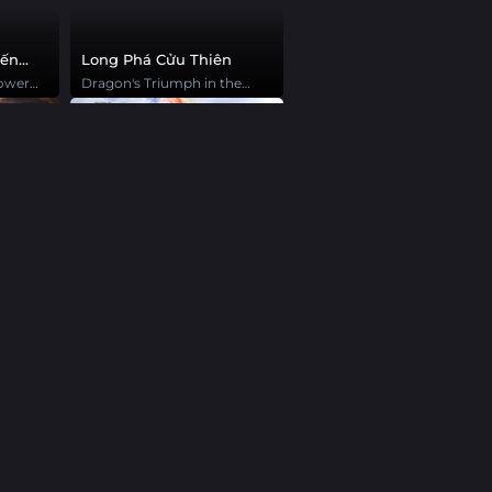
iến
Long Phá Cửu Thiên
power
Dragon's Triumph in the
Celestial Realm