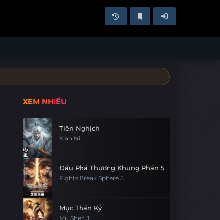
XEM NHIỀU
Tiên Nghịch
Xian Ni
Đấu Phá Thương Khung Phần 5
Fights Break Sphere 5
Mục Thần Ký
Mu Shen Ji