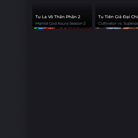
Tu La Võ Thần Phần 2
Tu Tiên Giả Đại Ch
Siêu Năng Lực 3D
Martial God Asura Season 2
Cultivator vs. Super
3D